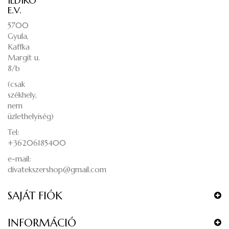
ILDIKÓ
E.V.
5700
Gyula,
Kaffka
Margit u.
8/b
(csak
székhely,
nem
üzlethelyiség)
Tel:
+36206185400
e-mail:
divatekszershop@gmail.com
SAJÁT FIÓK
INFORMÁCIÓ