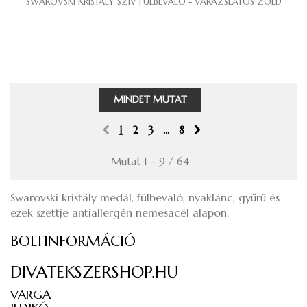
SWAROVSKI KRISTÁLY SZÍV FÜLBEVALÓ - VARÁZSLATOS ZÖLD
MINDET MUTAT
1
2
3
...
8
Mutat 1 - 9 / 64
Swarovski kristály medál, fülbevaló, nyaklánc, gyűrű és
ezek szettje antiallergén nemesacél alapon.
BOLTINFORMÁCIÓ
DIVATEKSZERSHOP.HU
VARGA