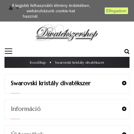
A legjobb felhasználói élmény érdekében,
webáruházunk cookie-kat
Elfogadom
használ.
Részletes információ
TOGGLE
NAVIGATION
Kezdőlap
>
Swarovski kristály divatékszer
Swarovski kristály divatékszer
Információ