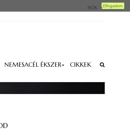
máció
Elfogadom
FIÓK
NEMESACÉL ÉKSZER
CIKKEK
OD