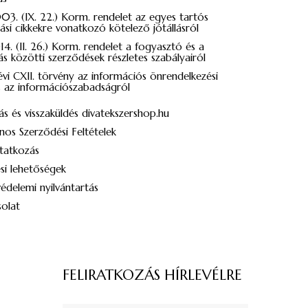
03. (IX. 22.) Korm. rendelet az egyes tartós
ási cikkekre vonatkozó kötelező jótállásról
4. (II. 26.) Korm. rendelet a fogyasztó és a
zás közötti szerződések részletes szabályairól
évi CXII. törvény az információs önrendelkezési
s az információszabadságról
tás és visszaküldés divatekszershop.hu
nos Szerződési Feltételek
atkozás
si lehetőségek
delemi nyilvántartás
olat
FELIRATKOZÁS HÍRLEVÉLRE