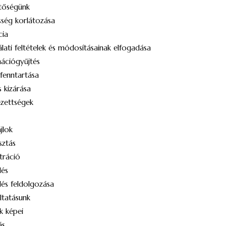
etőségünk
sség korlátozása
cia
lati feltételek és módosításainak elfogadása
ációgyűjtés
fenntartása
s kizárása
zettségek
jlok
ztás
tráció
lés
és feldolgozása
ltatásunk
k képei
ás