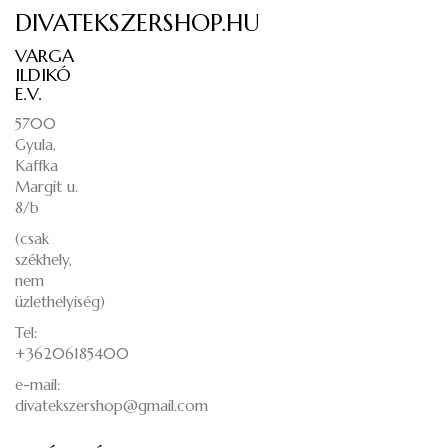
DIVATEKSZERSHOP.HU
VARGA
ILDIKÓ
E.V.
5700
Gyula,
Kaffka
Margit u.
8/b
(csak
székhely,
nem
üzlethelyiség)
Tel:
+36206185400
e-mail:
divatekszershop@gmail.com