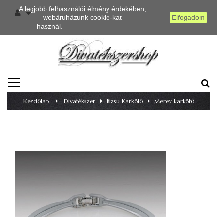
A legjobb felhasználói élmény érdekében,
webáruházunk cookie-kat
Elfogadom
használ.
Részletes információ
TOGGLE
NAVIGATION
Kezdőlap
>
Divatékszer
>
Bizsu Karkötő
>
Merev karkötő