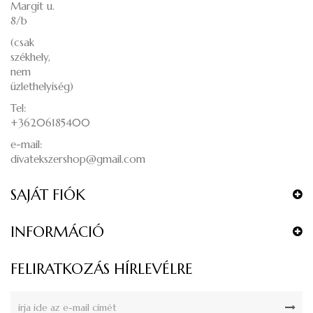
Margit u.
8/b
(csak
székhely,
nem
üzlethelyiség)
Tel:
+36206185400
e-mail:
divatekszershop@gmail.com
SAJÁT FIÓK
INFORMÁCIÓ
FELIRATKOZÁS HÍRLEVÉLRE