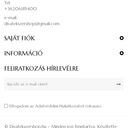
Tel:
+36206185400
e-mail:
divatekszershop@gmail.com
SAJÁT FIÓK
INFORMÁCIÓ
FELIRATKOZÁS HÍRLEVÉLRE
Elfogadom az Adatvédelmi Nyilatkozatot (
olvasás
).
© Divatekszershop.hu - Minden jog fenntartva. Készítette: