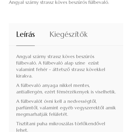
Angyal szárny strassz köves beszúrós fülbevaló.
Leírás
Kiegészítők
Angyal szárny strassz köves beszúrós
fülbevaló. A fülbevaló alap színe ezüst
valamint fehér - áttetsző strassz kövekkel
kirakva.
A fülbevaló anyaga nikkel mentes,
antiallergén, ezért fémérzékenyek is viselhetik.
A fülbevalót óvni kell a nedvességtől,
parfümtől, valamint egyéb vegyszerektől amik
megmarhatják felületét.
Tisztítani puha mikroszálas törlőkendővel
lehet.