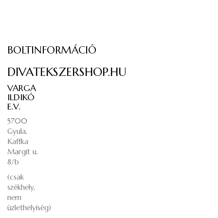
BOLTINFORMÁCIÓ
DIVATEKSZERSHOP.HU
VARGA
ILDIKÓ
E.V.
5700
Gyula,
Kaffka
Margit u.
8/b
(csak
székhely,
nem
üzlethelyiség)