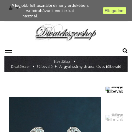
A legjobb felhasználói élmény érdekében,
webáruházunk cookie-kat
Elfogadom
használ.
Részletes információ
TOGGLE
NAVIGATION
Kezdőlap
>
Divatékszer
>
Fülbevaló
>
Angyal szárny strassz köves fülbevaló