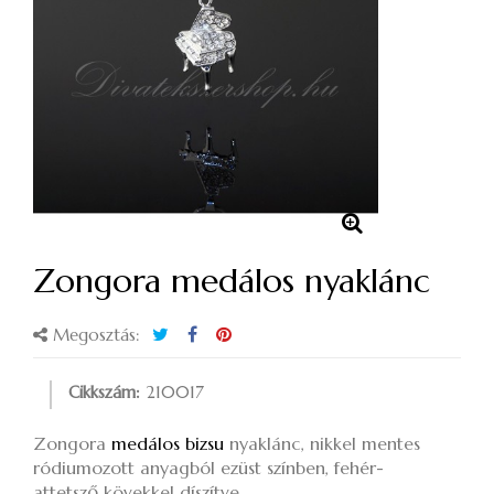
Zongora medálos nyaklánc
Megosztás:
Cikkszám:
210017
Zongora
medálos bizsu
nyaklánc, nikkel mentes
ródiumozott anyagból ezüst színben, fehér-
attetsző kövekkel díszítve.