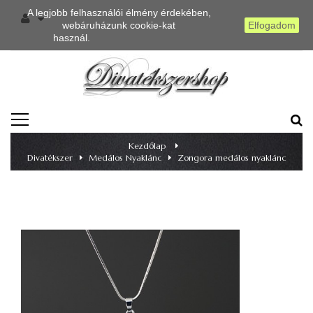
A legjobb felhasználói élmény érdekében,
webáruházunk cookie-kat
Elfogadom
használ.
Részletes információ
TOGGLE
NAVIGATION
Kezdőlap
>
Divatékszer
>
Medálos Nyaklánc
>
Zongora medálos nyaklánc