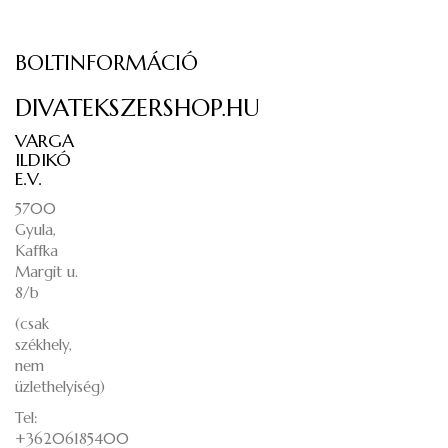
BOLTINFORMÁCIÓ
DIVATEKSZERSHOP.HU
VARGA
ILDIKÓ
E.V.
5700
Gyula,
Kaffka
Margit u.
8/b
(csak
székhely,
nem
üzlethelyiség)
Tel:
+36206185400