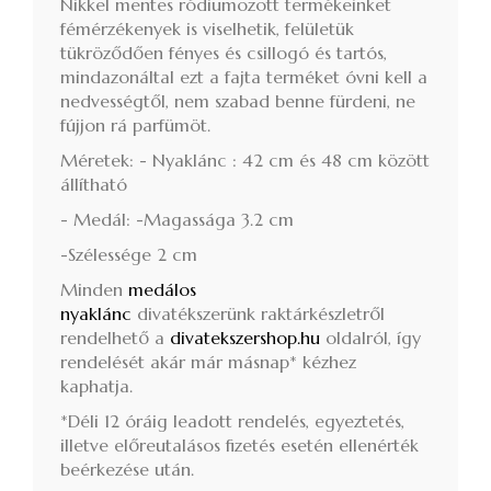
Nikkel mentes ródiumozott termékeinket
fémérzékenyek is viselhetik, felületük
tükröződően fényes és csillogó és tartós,
mindazonáltal ezt a fajta terméket óvni kell a
nedvességtől, nem szabad benne fürdeni, ne
fújjon rá parfümöt.
Méretek: - Nyaklánc : 42 cm és 48 cm között
állítható
- Medál: -Magassága 3.2 cm
-Szélessége 2 cm
Minden
medálos
nyaklánc
divatékszerünk
raktárkészletről
rendelhető a
divatekszershop.hu
oldalról, így
rendelését akár már másnap* kézhez
kaphatja.
*Déli 12 óráig leadott rendelés, egyeztetés,
illetve előreutalásos fizetés esetén ellenérték
beérkezése után.