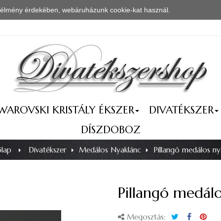
i élmény érdekében, webáruházunk cookie-kat használ.
Részletes infor
WAROVSKI KRISTÁLY ÉKSZER
DIVATÉKSZER
DÍSZDOBOZ
lap
>
Divatékszer
>
Medálos Nyaklánc
>
Pillangó medálos ny
Pillangó medálo
Megosztás: