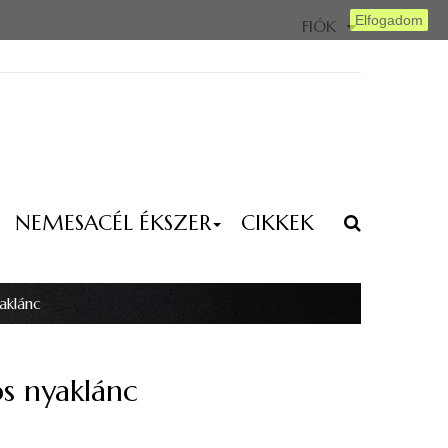
máció
Elfogadom
FIÓK
NEMESACÉL ÉKSZER
CIKKEK
aklánc
s nyaklánc