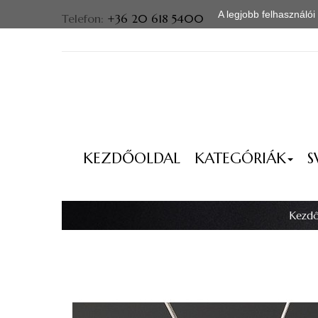
A legjobb felhasználó
Telefon:
+36 20 618 5400
KEZDŐOLDAL
KATEGÓRIÁK
S
Kezdő