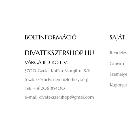
BOLTINFORMÁCIÓ
SAJÁT
DIVATEKSZERSHOP.HU
Rendelé
VARGA ILDIKÓ E.V.
Címeim
5700 Gyula, Kaffka Margit u. 8/b
Személye
(csak székhely, nem üzlethelyiség)
Kuponja
Tel: +36206185400
e-mail: divatekszershop@gmail.com