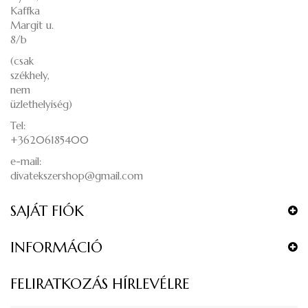
Kaffka
Margit u.
8/b
(csak
székhely,
nem
üzlethelyiség)
Tel:
+36206185400
e-mail:
divatekszershop@gmail.com
SAJÁT FIÓK
INFORMÁCIÓ
FELIRATKOZÁS HÍRLEVÉLRE