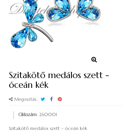
Szitakötő medálos szett -
óceán kék
Megosztás:
Cikkszám:
260001
Szitakötő medálos szett - óceán kék