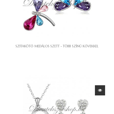
SZITAKÖTŐ MEDÁLOS SZETT - TÖBB SZÍNŰ KŐVEKKEL