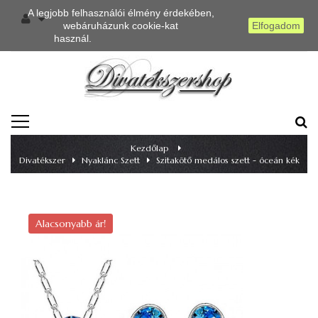
A legjobb felhasználói élmény érdekében,
webáruházunk cookie-kat
Elfogadom
használ.
Részletes információ
TOGGLE
NAVIGATION
Kezdőlap
>
Divatékszer
>
Nyaklánc Szett
>
Szitakötő medálos szett - óceán kék
Alacsonyabb ár!