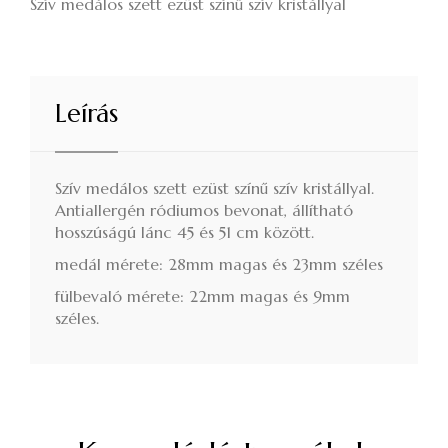
Szív medálos szett ezüst színű szív kristállyal
Leírás
Szív medálos szett ezüst színű szív kristállyal.
Antiallergén ródiumos bevonat, állítható
hosszúságú lánc 45 és 51 cm között.
medál mérete: 28mm magas és 23mm széles
fülbevaló mérete: 22mm magas és 9mm
széles.