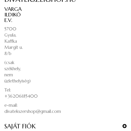
VARGA
ILDIKÓ
E.V.
5700
Gyula,
Kaffka
Margit u.
8/b
(csak
székhely,
nem
üzlethelyiség)
Tel:
+36206185400
e-mail:
divatekszershop@gmail.com
SAJÁT FIÓK