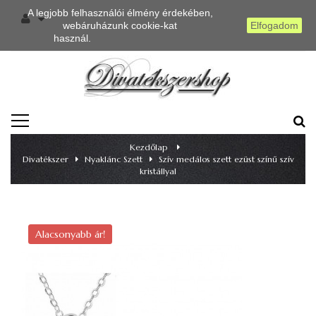
A legjobb felhasználói élmény érdekében,
webáruházunk cookie-kat
Elfogadom
használ.
Részletes információ
TOGGLE
NAVIGATION
Kezdőlap
>
Divatékszer
>
Nyaklánc Szett
>
Szív medálos szett ezüst színű szív
kristállyal
Alacsonyabb ár!