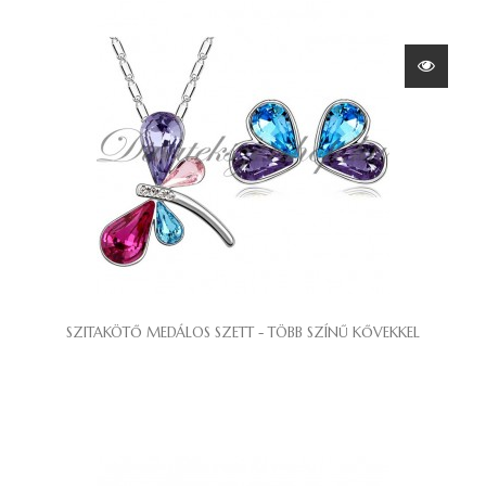
SZITAKÖTŐ MEDÁLOS SZETT - TÖBB SZÍNŰ KŐVEKKEL