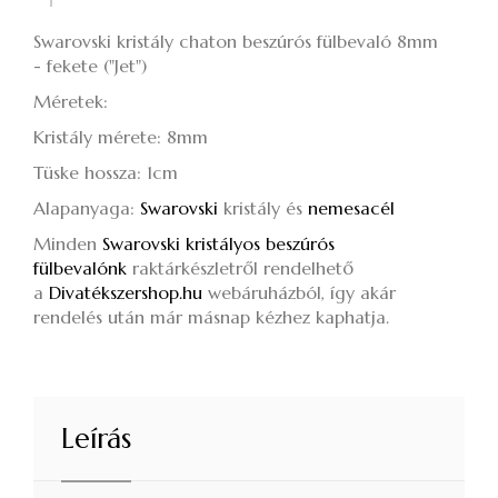
Swarovski kristály chaton beszúrós fülbevaló 8mm
- fekete ("Jet")
Méretek:
Kristály mérete: 8mm
Tüske hossza: 1cm
Alapanyaga:
Swarovski
kristály és
nemesacél
Minden
Swarovski kristályos beszúrós
fülbevalónk
raktárkészletről rendelhető
a
Divatékszershop.hu
webáruházból, így akár
rendelés után már másnap kézhez kaphatja.
Leírás