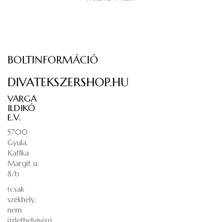
BOLTINFORMÁCIÓ
DIVATEKSZERSHOP.HU
VARGA
ILDIKÓ
E.V.
5700
Gyula,
Kaffka
Margit u.
8/b
(csak
székhely,
nem
üzlethelyiség)