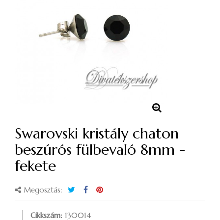
Swarovski kristály chaton
beszúrós fülbevaló 8mm -
fekete
Megosztás:
Cikkszám:
130014