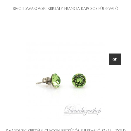
RIVOLI SWAROVSKI KRISTÁLY FRANCIA KAPCSOS FÜLBEVALÓ
SWAROVSKI KRISTÁLY CHATON BESZÚRÓS FÜLBEVALÓ 8MM - ZÖLD