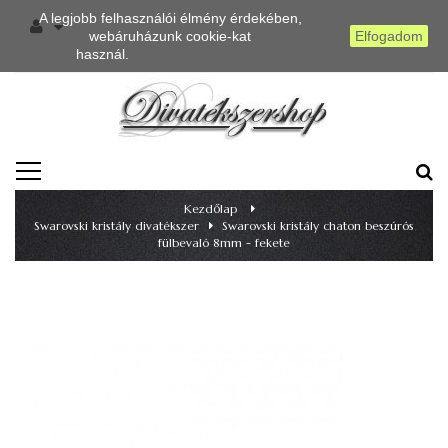
A legjobb felhasználói élmény érdekében,
webáruházunk cookie-kat
Elfogadom
használ.
Részletes információ
TOGGLE
NAVIGATION
Kezdőlap
>
Swarovski kristály divatékszer
>
Swarovski kristály chaton beszúrós
fülbevaló 8mm - fekete