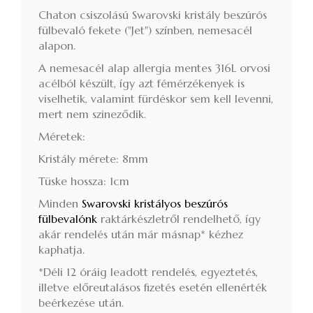
Chaton csiszolású Swarovski kristály beszúrós
fülbevaló fekete ("Jet") színben, nemesacél
alapon.
A nemesacél alap allergia mentes 316L orvosi
acélból készült, így azt fémérzékenyek is
viselhetik, valamint fürdéskor sem kell levenni,
mert nem szineződik.
Méretek:
Kristály mérete: 8mm
Tüske hossza: 1cm
Minden
Swarovski kristályos beszúrós
fülbevalónk
raktárkészletről rendelhető, így
akár rendelés után már másnap* kézhez
kaphatja.
*Déli 12 óráig leadott rendelés, egyeztetés,
illetve előreutalásos fizetés esetén ellenérték
beérkezése után.