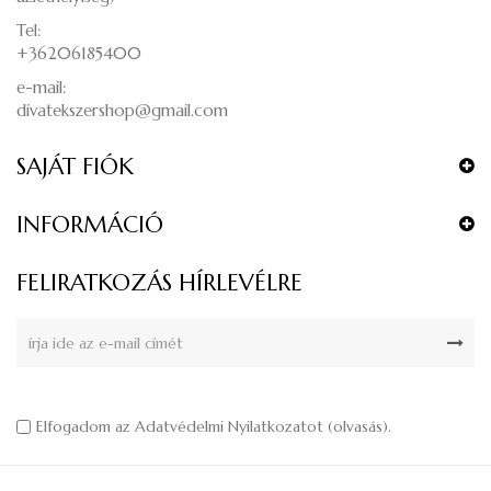
Tel:
+36206185400
e-mail:
divatekszershop@gmail.com
SAJÁT FIÓK
INFORMÁCIÓ
FELIRATKOZÁS HÍRLEVÉLRE
Elfogadom az Adatvédelmi Nyilatkozatot (
olvasás
).