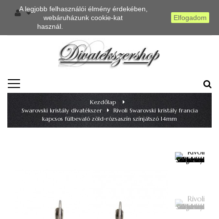
A legjobb felhasználói élmény érdekében,
webáruházunk cookie-kat
Elfogadom
használ.
Részletes információ
TOGGLE
NAVIGATION
Kezdőlap
>
Swarovski kristály divatékszer
>
Rivoli Swarovski kristály francia
kapcsos fülbevaló zöld-rózsaszín színjátszó 14mm