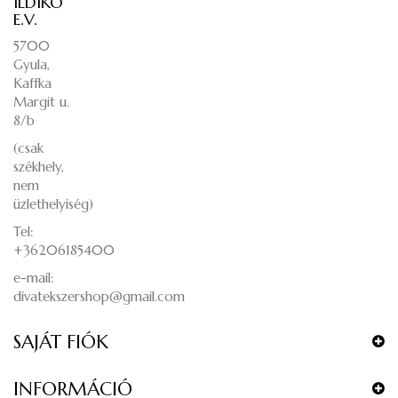
ILDIKÓ
E.V.
5700
Gyula,
Kaffka
Margit u.
8/b
(csak
székhely,
nem
üzlethelyiség)
Tel:
+36206185400
e-mail:
divatekszershop@gmail.com
SAJÁT FIÓK
INFORMÁCIÓ