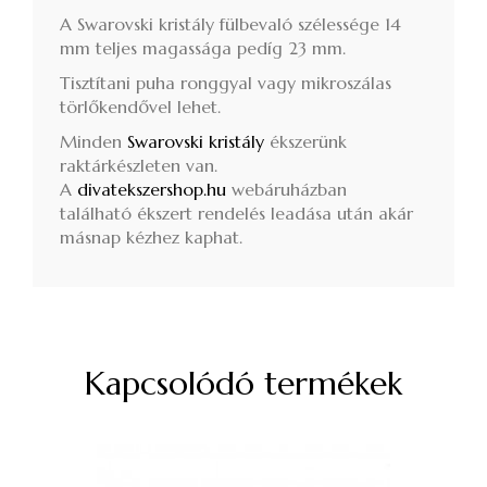
A Swarovski kristály fülbevaló szélessége 14
mm teljes magassága pedíg 23 mm.
Tisztítani puha ronggyal vagy mikroszálas
törlőkendővel lehet.
Minden
Swarovski kristály
ékszerünk
raktárkészleten van.
A
divatekszershop.hu
webáruházban
található ékszert rendelés leadása után akár
másnap kézhez kaphat.
Kapcsolódó termékek