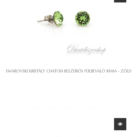
SWAROVSKI KRISTÁLY CHATON BESZÚRÓS FÜLBEVALÓ 8MM - ZÖLD