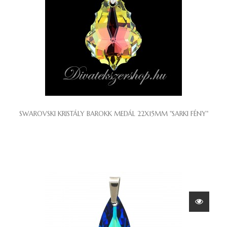
SWAROVSKI KRISTÁLY BAROKK MEDÁL 22X15MM "SARKI FÉNY"