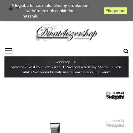
A legjobb felhasználói élmény érdekében,
webáruházunk cookie-kat
Elfogadom
használ.
Részletes információ
TOGGLE
NAVIGATION
Kezdőlap
>
Swarovski kristály divatékszer
>
Swarovski Kristály Medál
>
Szív
alakú Swarovski kristály medál Varázslatos lila 14mm