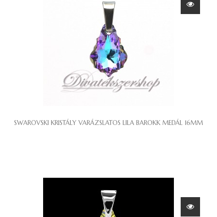
SWAROVSKI KRISTÁLY VARÁZSLATOS LILA BAROKK MEDÁL 16MM