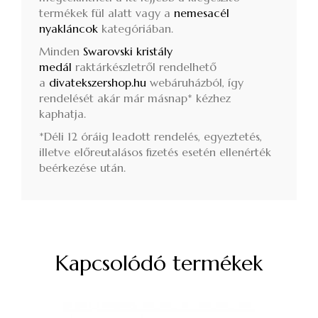
termékek fül alatt vagy a
nemesacél
nyakláncok
kategóriában.
Minden
Swarovski kristály
medál
raktárkészletről rendelhető
a
divatekszershop.hu
webáruházból, így
rendelését akár már másnap* kézhez
kaphatja.
*Déli 12 óráig leadott rendelés, egyeztetés,
illetve előreutalásos fizetés esetén ellenérték
beérkezése után.
Kapcsolódó termékek