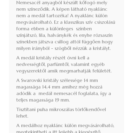
Nemesacél anyagból készült kőfogó mely
nem színeződik. A képen látható nyaklánc
nem a medál tartozéka! A nyaklánc külön
megvásárolható. Ez a klasszikus szív csiszolású
forma ebben a különleges színben
színjátszó, lila, halványkék és enyhe rózsaszín
színekben játszva csillog attól függően hogy
milyen irányból - szögből nézzük a kristályt.
A medál kristály részét óvni kell a
nedvességtől, parfümtől, valamint egyéb
vegyszerektől amik megmarhatják felületét.
A Swarovski kristály szélessége 14 mm
magassága 14,4 mm amihez még hozzá
adódik a medál nemesacél foglalata, így a
teljes magassága 19 mm.
Tisztítani puha mikroszálas törlőkendővel
lehet.
A medálhoz nyaklánc külön megvásárolható,
megtekintheti a itt lejjebb a kiegészítő