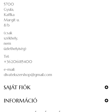
5700
Gyula,
Kaffka
Margit u.
8/b
(csak
székhely,
nem
üzlethelyiség)
Tel:
+36206185400
e-mail:
divatekszershop@gmail.com
SAJÁT FIÓK
INFORMÁCIÓ