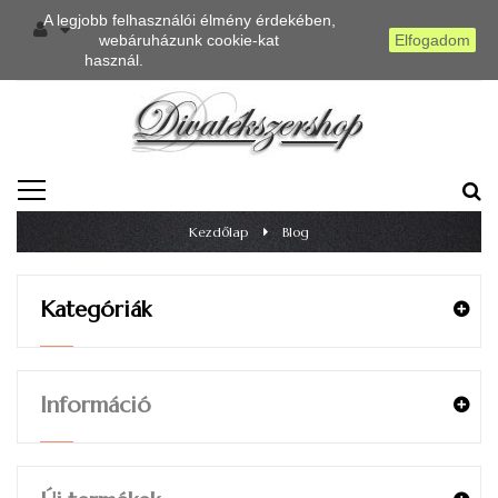
A legjobb felhasználói élmény érdekében,
webáruházunk cookie-kat
Elfogadom
használ.
Részletes információ
TOGGLE
NAVIGATION
Kezdőlap
>
Blog
Kategóriák
Információ