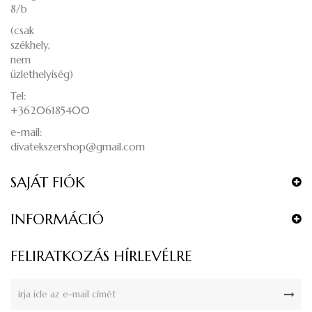
8/b
(csak
székhely,
nem
üzlethelyiség)
Tel:
+36206185400
e-mail:
divatekszershop@gmail.com
SAJÁT FIÓK
INFORMÁCIÓ
FELIRATKOZÁS HÍRLEVÉLRE