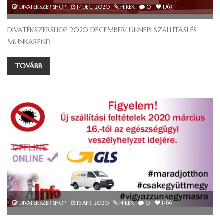
DIVATÉKSZER SHOP
17
DEC, 2020
HÍREK
0
1963
DIVATÉKSZERSHOP 2020 DECEMBERI ÜNNEPI SZÁLLÍTÁSI ÉS
MUNKAREND
TOVÁBB
DIVATÉKSZER SHOP
16
ÁPR, 2020
HÍREK
0
1766