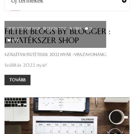
Új termékek
FILTER BLOGS BY BLOGGER :
DIVATÉKSZER SHOP
28
JÚN, 2022
HÍREK
0
DIVATÉKSZER SHOP
1070
SZÁLLÍTÁSI FELTÉTELEK 2022 NYÁR -VISSZAVONÁSIG
Szállítás 2022 nyár!
TOVÁBB