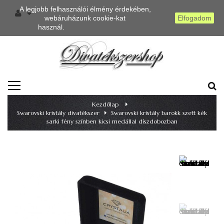
A legjobb felhasználói élmény érdekében,
webáruházunk cookie-kat
Elfogadom
használ.
Részletes információ
TOGGLE
NAVIGATION
Kezdőlap
>
Swarovski kristály divatékszer
>
Swarovski kristály barokk szett kék
sarki fény színben kicsi medállal díszdobozban