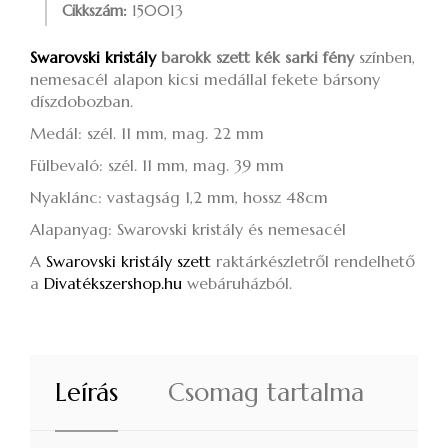
Cikkszám:
150013
Swarovski kristály
barokk szett kék sarki fény
színben,
nemesacél alapon kicsi medállal fekete bársony
díszdobozban.
Medál: szél. 11 mm, mag. 22 mm
Fülbevaló: szél. 11 mm, mag. 39 mm
Nyaklánc: vastagság 1,2 mm, hossz 48cm
Alapanyag: Swarovski kristály és nemesacél
A
Swarovski kristály szett
raktárkészletről rendelhető
a
Divatékszershop.hu
webáruházból.
Leírás
Csomag tartalma