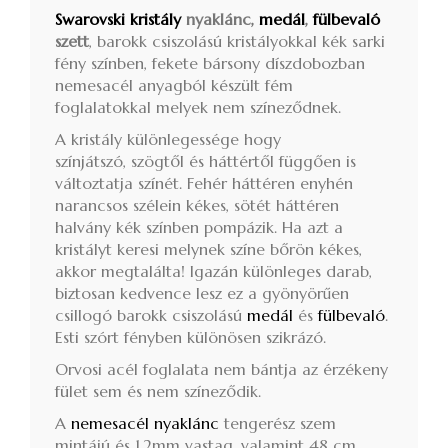
Swarovski kristály
nyaklánc,
medál
,
fülbevaló
szett
, barokk csiszolású kristályokkal kék sarki
fény színben, fekete bársony díszdobozban
nemesacél anyagból készült fém
foglalatokkal melyek nem színeződnek.
A kristály különlegessége hogy
színjátszó, szögtől és háttértől függően is
változtatja színét. Fehér háttéren enyhén
narancsos szélein kékes, sötét háttéren
halvány kék színben pompázik. Ha azt a
kristályt keresi melynek színe bőrön kékes,
akkor megtalálta! Igazán különleges darab,
biztosan kedvence lesz ez a gyönyörűen
csillogó barokk csiszolású
medál
és
fülbevaló
.
Esti szórt fényben különösen szikrázó.
Orvosi acél foglalata nem bántja az érzékeny
fület sem és nem színeződik.
A
nemesacél
nyaklánc
tengerész szem
mintájú és 1,2mm vastag, valamint 48 cm