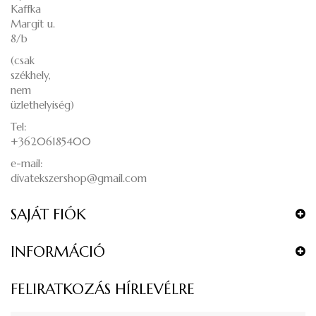
Kaffka
Margit u.
8/b
(csak
székhely,
nem
üzlethelyiség)
Tel:
+36206185400
e-mail:
divatekszershop@gmail.com
SAJÁT FIÓK
INFORMÁCIÓ
FELIRATKOZÁS HÍRLEVÉLRE