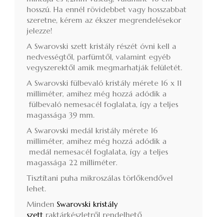
hosszú. Ha ennél rövidebbet vagy hosszabbat
szeretne, kérem az ékszer megrendelésekor
jelezze!
A Swarovski szett kristály részét óvni kell a
nedvességtől, parfümtől, valamint egyéb
vegyszerektől amik megmarhatják felületét.
A Swarovski fülbevaló kristály mérete 16 x 11
milliméter, amihez még hozzá adódik a
fülbevaló nemesacél foglalata, így a teljes
magassága 39 mm.
A Swarovski medál kristály mérete 16
milliméter, amihez még hozzá adódik a
medál nemesacél foglalata, így a teljes
magassága 22 milliméter.
Tisztítani puha mikroszálas törlőkendővel
lehet.
Minden
Swarovski kristály
szett
raktárkészletről rendelhető