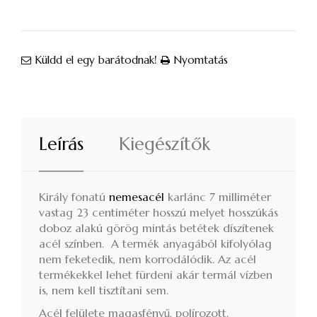
Küldd el egy barátodnak!
Nyomtatás
Leírás
Kiegészítők
Király fonatú
nemesacél
karlánc 7 milliméter
vastag 23 centiméter hosszú melyet hosszúkás
doboz alakú görög mintás betétek díszítenek
acél színben. A termék anyagából kifolyólag
nem feketedik, nem korrodálódik. Az acél
termékekkel lehet fürdeni akár termál vízben
is, nem kell tisztítani sem.
Acél felülete magasfényű, polírozott.