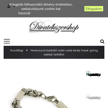
A legjobb felhasználói élmény érdekében,
webáruházunk cookie-kat
Elfogadom
használ.
Részletes információ
TOGGLE
NAVIGATION
Kezdőlap
>
Nemesacél karkötő ezüst színű király fonat görög
mintás betéttel