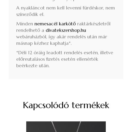
A nyakláncot nem kell levenni fürdéskor, nem
színeződik el.
Minden
nemesacél karkötő
raktárkészletről
rendelhető a
divatekszershop.hu
webáruházból, így akár rendelés után már
másnap kézhez kaphatja*.
*Déli 12 óráig leadott rendelés esetén, illetve
előreutalásos fizetés esetén ellenérték
beérkezte után.
Kapcsolódó termékek