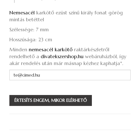
Nemesacél
karkötő ezüst színű király fonat görög
mintás betéttel
Szélessége: 7 mm
Hosszúsága: 23 cm
Minden
nemesacél karkötő
raktárkészletről
rendelhető a
divatekszershop.hu
webáruházból, így
akár rendelés után már másnap kézhez kaphatja*.
ÉRTESÍTS ENGEM, MIKOR ELÉRHETŐ