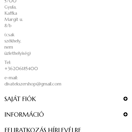
5700
Gyula,
Kaffka
Margit u.
8/b
(csak
székhely,
nem
üzlethelyiség)
Tel:
+36206185400
e-mail:
divatekszershop@gmail.com
SAJÁT FIÓK
INFORMÁCIÓ
FELIRATKOZÁS HÍRLEVÉLRE